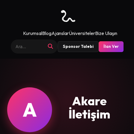
Kurumsal
Blog
Ajanslar
Üniversiteler
Bize Ulaşın
Sponsor Talebi
İlan Ver
Akare
A
İletişim