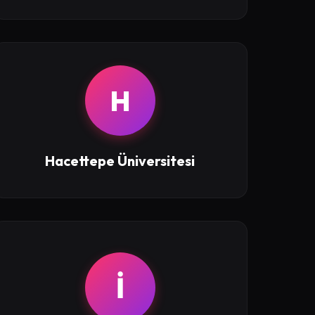
H
Hacettepe Üniversitesi
İ