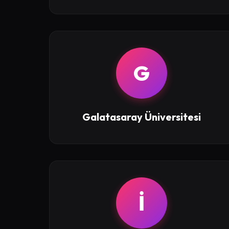
G
Galatasaray Üniversitesi
İ