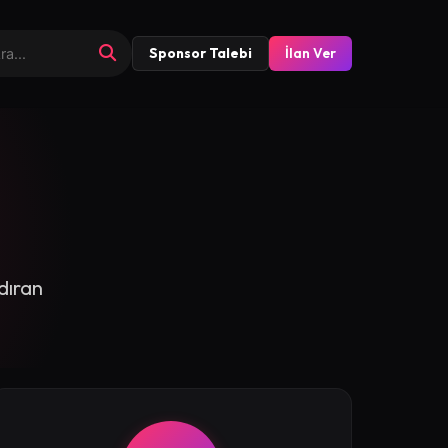
Sponsor Talebi
İlan Ver
ndıran