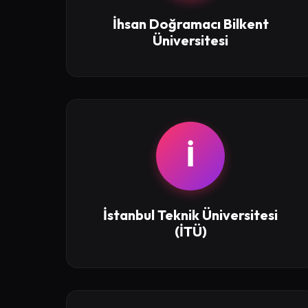
İhsan Doğramacı Bilkent
Üniversitesi
İ
İstanbul Teknik Üniversitesi
(İTÜ)