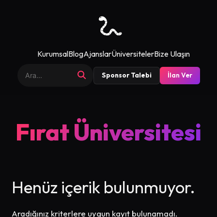
Kurumsal
Blog
Ajanslar
Üniversiteler
Bize Ulaşın
Sponsor Talebi
İlan Ver
Fırat Üniversitesi
Henüz içerik bulunmuyor.
Aradığınız kriterlere uygun kayıt bulunamadı.