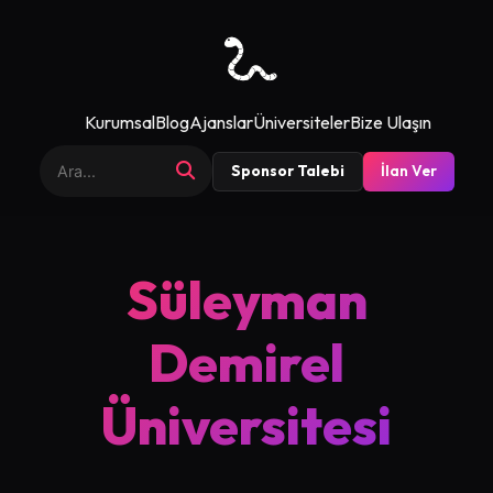
Kurumsal
Blog
Ajanslar
Üniversiteler
Bize Ulaşın
Sponsor Talebi
İlan Ver
Süleyman
Demirel
Üniversitesi