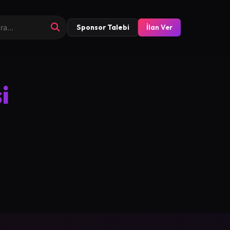
Sponsor Talebi
İlan Ver
i