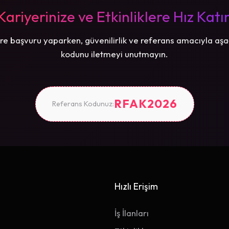
Kariyerinize ve Etkinliklere Hız Katı
re başvuru yaparken, güvenilirlik ve referans amacıyla aşa
kodunu iletmeyi unutmayın.
RFAK2026
Referans Kodunuz:
Hızlı Erişim
İş İlanları