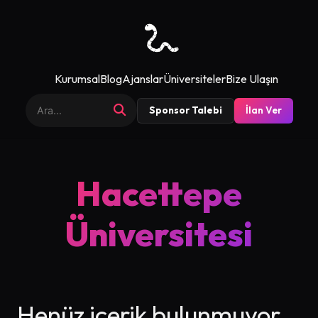
Kurumsal
Blog
Ajanslar
Üniversiteler
Bize Ulaşın
Sponsor Talebi
İlan Ver
Hacettepe
Üniversitesi
Henüz içerik bulunmuyor.