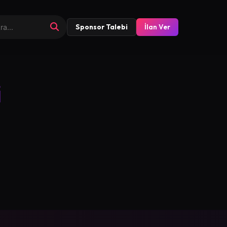
Sponsor Talebi
İlan Ver
i