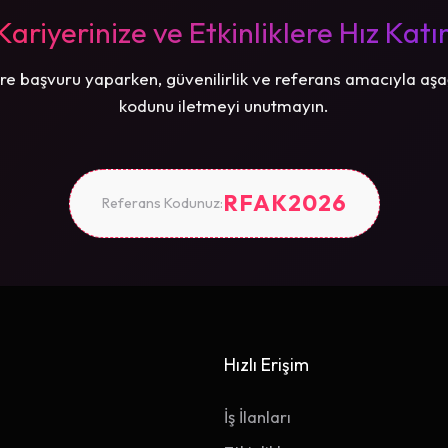
Kariyerinize ve Etkinliklere Hız Katı
re başvuru yaparken, güvenilirlik ve referans amacıyla aşa
kodunu iletmeyi unutmayın.
RFAK2026
Referans Kodunuz:
Hızlı Erişim
İş İlanları