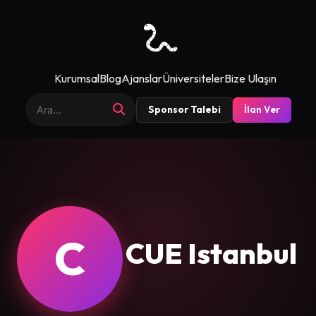
Kurumsal
Blog
Ajanslar
Üniversiteler
Bize Ulaşın
Sponsor Talebi
İlan Ver
C
CUE Istanbul