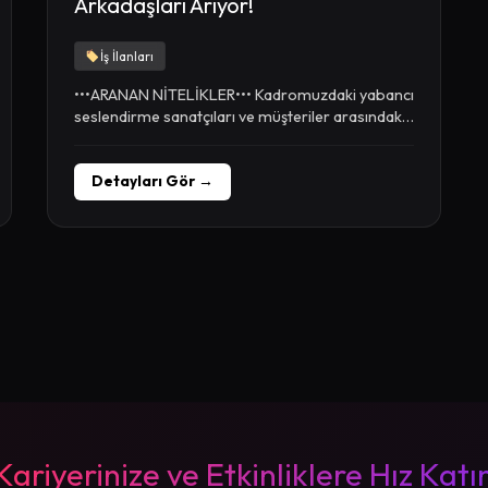
Arkadaşları Arıyor!
İş İlanları
•••ARANAN NİTELİKLER••• Kadromuzdaki yabancı
seslendirme sanatçıları ve müşteriler arasındaki
proje süreçlerini yürütebilecek, İyi derecede
ingilizce...
Detayları Gör →
Kariyerinize ve Etkinliklere Hız Katı