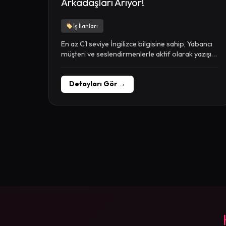
Arkadaşları Arıyor!
İş İlanları
En az C1 seviye İngilizce bilgisine sahip, Yabancı
müşteri ve seslendirmenlerle aktif olarak yazışıp,
konuşabilecek,...
Detayları Gör →