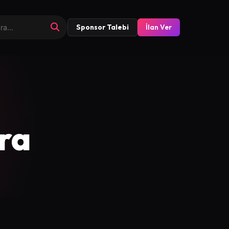
Sponsor Talebi
İlan Ver
ra