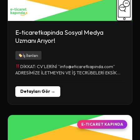
E-ticaretkapinda Sosyal Medya
Uzmanı Arıyor!
İş İlanları
DİKKAT: CV’LERİNİ ”
info@eticaretkapinda.com
”
ADRESİMİZE İLETMEYEN VE İŞ TECRÜBELERİ EKSİK
OLAN KİŞİLERİN BAŞVURULARI DİKKATE
ALINMAYACAKTIR. İş...
Detayları Gör →
E-TICARET KAPINDA