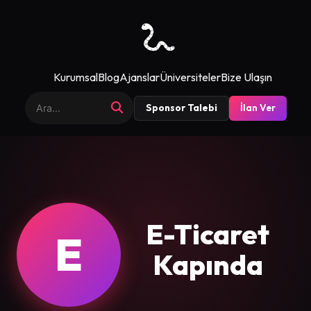
Kurumsal
Blog
Ajanslar
Üniversiteler
Bize Ulaşın
Sponsor Talebi
İlan Ver
E-Ticaret
E
Kapında