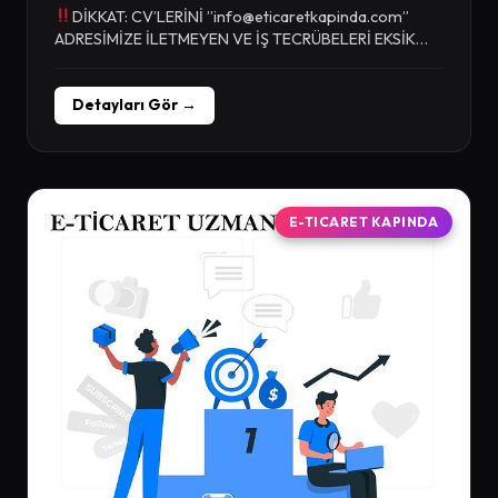
DİKKAT: CV’LERİNİ ”
info@eticaretkapinda.com
”
ADRESİMİZE İLETMEYEN VE İŞ TECRÜBELERİ EKSİK
OLAN KİŞİLERİN BAŞVURULARI DİKKATE
ALINMAYACAKTIR. İş...
Detayları Gör →
E-TICARET KAPINDA