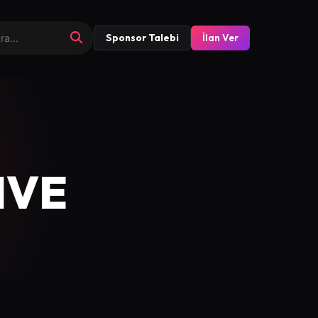
Sponsor Talebi
İlan Ver
IVE