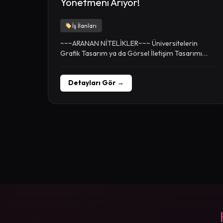
Yönetmeni Arıyor!
İş İlanları
~~~ARANAN NİTELİKLER~~~ Üniversitelerin
Grafik Tasarım ya da Görsel İletişim Tasarımı
Bölümlerinden mezun, Kavramsal düşünebilen
ve...
Detayları Gör →