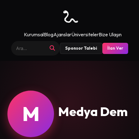
Kurumsal
Blog
Ajanslar
Üniversiteler
Bize Ulaşın
Sponsor Talebi
İlan Ver
M
Medya Dem