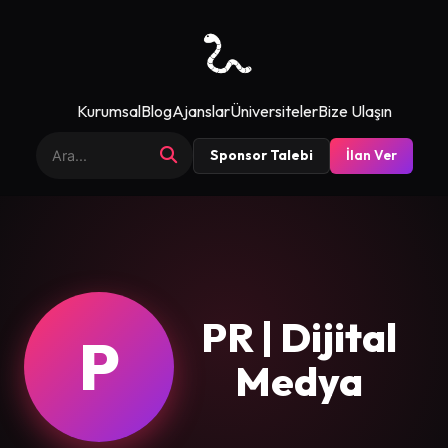
Kurumsal
Blog
Ajanslar
Üniversiteler
Bize Ulaşın
Sponsor Talebi
İlan Ver
PR | Dijital
P
Medya