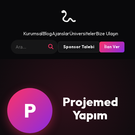
Kurumsal
Blog
Ajanslar
Üniversiteler
Bize Ulaşın
Sponsor Talebi
İlan Ver
Projemed
P
Yapım