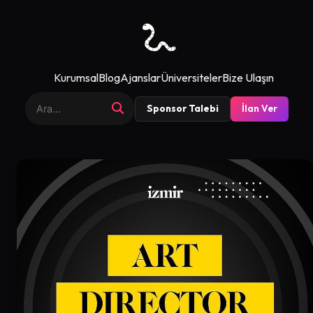
Kurumsal
Blog
Ajanslar
Üniversiteler
Bize Ulaşın
Sponsor Talebi
İlan Ver