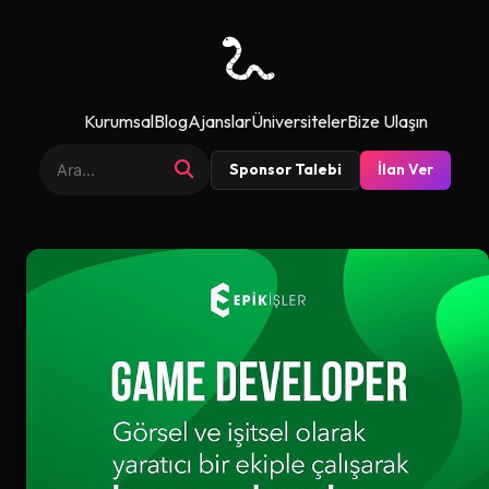
Kurumsal
Blog
Ajanslar
Üniversiteler
Bize Ulaşın
Sponsor Talebi
İlan Ver