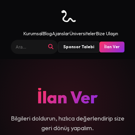
Kurumsal
Blog
Ajanslar
Üniversiteler
Bize Ulaşın
Sponsor Talebi
İlan Ver
İlan Ver
Bilgileri doldurun, hızlıca değerlendirip size
geri dönüş yapalım.