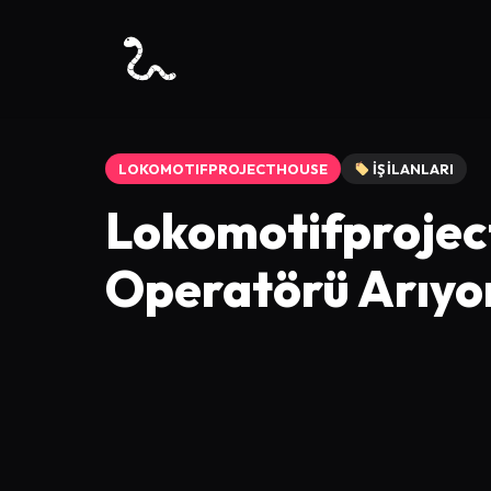
LOKOMOTIFPROJECTHOUSE
İŞ İLANLARI
Lokomotifprojec
Operatörü Arıyo