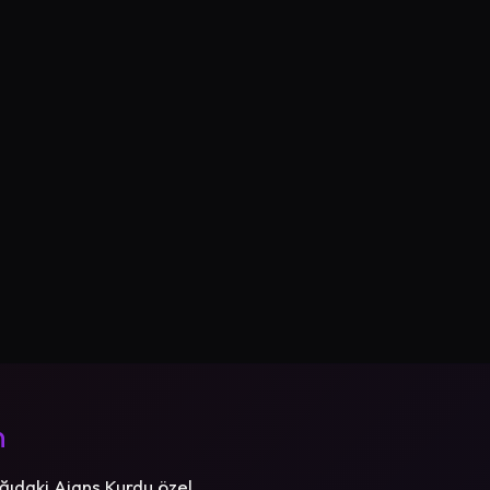
n
ğıdaki Ajans Kurdu özel