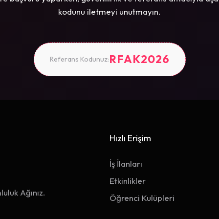
kodunu iletmeyi unutmayın.
RFAK2026
Referans Kodunuz:
Hızlı Erişim
İş İlanları
Etkinlikler
luluk Ağınız.
Öğrenci Kulüpleri