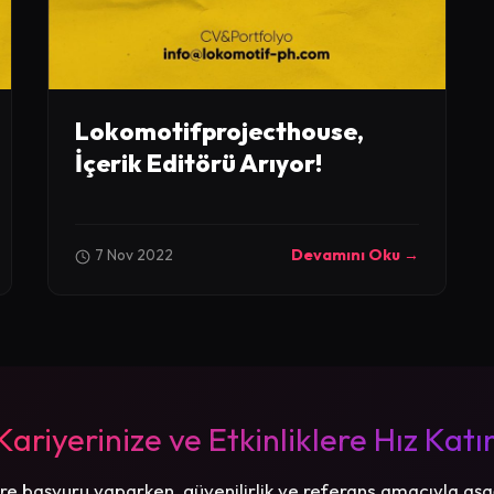
Lokomotifprojecthouse,
İçerik Editörü Arıyor!
7 Nov 2022
Devamını Oku →
Kariyerinize ve Etkinliklere Hız Katı
re başvuru yaparken, güvenilirlik ve referans amacıyla aşa