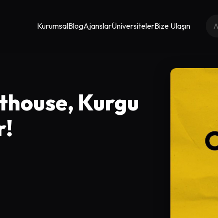
Kurumsal
Blog
Ajanslar
Üniversiteler
Bize Ulaşın
thouse, Kurgu
r!