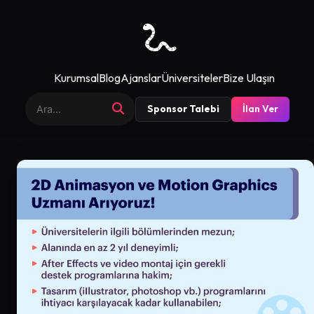
Kurumsal
Blog
Ajanslar
Üniversiteler
Bize Ulaşın
Sponsor Talebi
İlan Ver