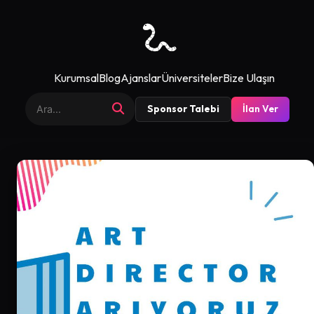
Kurumsal
Blog
Ajanslar
Üniversiteler
Bize Ulaşın
Sponsor Talebi
İlan Ver