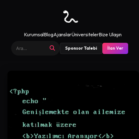
Kurumsal
Blog
Ajanslar
Üniversiteler
Bize Ulaşın
Sponsor Talebi
İlan Ver