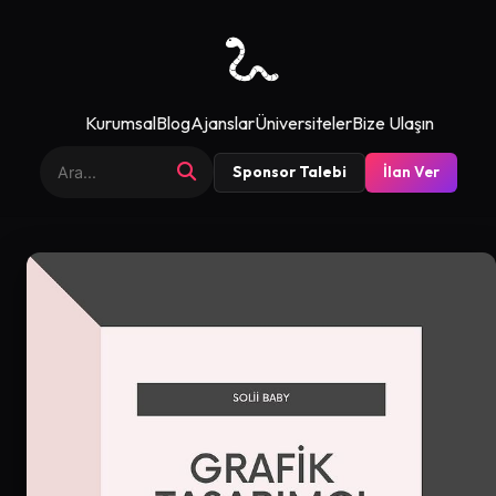
Kurumsal
Blog
Ajanslar
Üniversiteler
Bize Ulaşın
Sponsor Talebi
İlan Ver