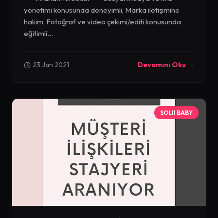
yönetimi konusunda deneyimli, Marka iletişimine
hakim, Fotoğraf ve video çekimi/editi konusunda
eğitimli...
23 Jan 2021
Devamını Oku →
SOLII BABY