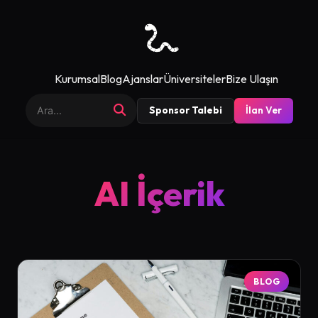
Kurumsal
Blog
Ajanslar
Üniversiteler
Bize Ulaşın
Sponsor Talebi
İlan Ver
AI İçerik
BLOG