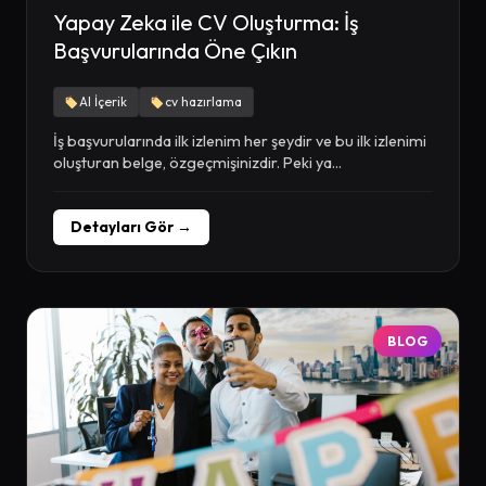
Yapay Zeka ile CV Oluşturma: İş
Başvurularında Öne Çıkın
AI İçerik
cv hazırlama
İş başvurularında ilk izlenim her şeydir ve bu ilk izlenimi
oluşturan belge, özgeçmişinizdir. Peki ya...
Detayları Gör →
BLOG