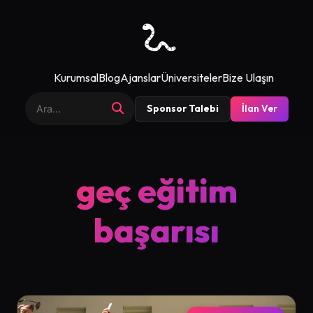
Kurumsal
Blog
Ajanslar
Üniversiteler
Bize Ulaşın
Sponsor Talebi
İlan Ver
geç eğitim
başarısı