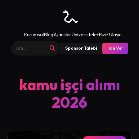
Kurumsal
Blog
Ajanslar
Üniversiteler
Bize Ulaşın
Sponsor Talebi
İlan Ver
kamu işçi alımı
2026