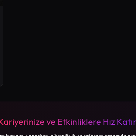
Kariyerinize ve Etkinliklere Hız Katı
re başvuru yaparken, güvenilirlik ve referans amacıyla aşa