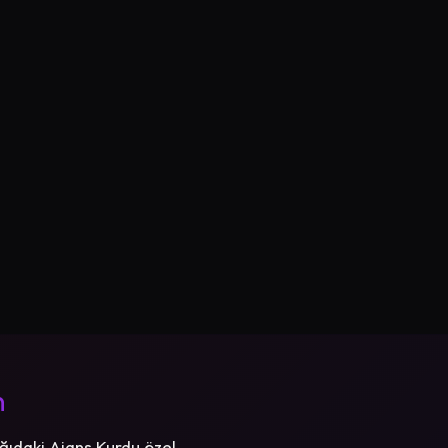
n
ğıdaki Ajans Kurdu özel