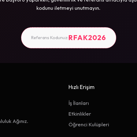
kodunu iletmeyi unutmayın.
RFAK2026
Referans Kodunuz:
Hızlı Erişim
İş İlanları
Etkinlikler
luluk Ağınız.
Öğrenci Kulüpleri