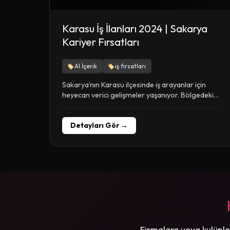
Karasu İş İlanları 2024 | Sakarya
Kariyer Fırsatları
AI İçerik
iş fırsatları
Sakarya’nın Karasu ilçesinde iş arayanlar için
heyecan verici gelişmeler yaşanıyor. Bölgedeki
istihdam imkânları her geçen...
Detayları Gör →
Firmalara veya kulüple