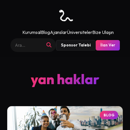
Kurumsal
Blog
Ajanslar
Üniversiteler
Bize Ulaşın
Sponsor Talebi
İlan Ver
yan haklar
BLOG