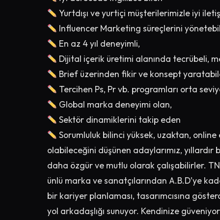
Yurtdışı ve yurtiçi müşterilerimizle iyi ilet
Influencer Marketing süreçlerini yönetebi
En az 4 yıl deneyimli,
Dijital içerik üretimi alanında tecrübeli, 
Brief üzerinden fikir ve konsept yaratabil
Tercihen Ps, Pr vb. programları orta sevi
Global marka deneyimi olan,
Sektör dinamiklerini takip eden
Sorumluluk bilinci yüksek, uzaktan, onlin
olabileceğini düşünen adaylarımız, yıllardır
daha özgür ve mutlu olarak çalışabilirler. T
ünlü marka ve sanatçılarından A.B.D’ye kada
bir kariyer planlaması, tasarımcısına gösterd
yol arkadaşlığı sunuyor. Kendinize güveniyor