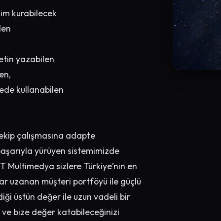
işim kurabilecek
len
metin yazabilen
en,
yede kullanabilen
e ekip çalışmasına adapte
 başarıyla yürüyen sistemimizde
NT Multimedya sizlere Türkiye’nin en
r uzanan müşteri portföyü ile güçlü
iği üstün değer ile uzun vadeli bir
 ve bize değer katabileceğinizi