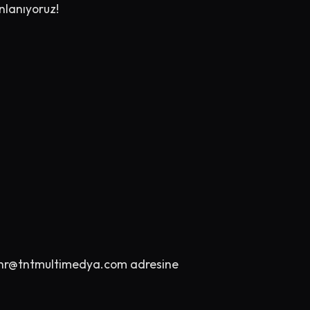
anlanıyoruz!
hr@tntmultimedya.com
adresine