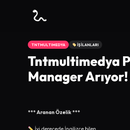
TNTMULTIMEDYA
İŞ İLANLARI
Tntmultimedya P
Manager Arıyor!
*** Aranan Özelik ***
İyi derecede İngilizce bilen