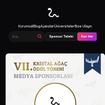
Kurumsal
Blog
Ajanslar
Üniversiteler
Bize Ulaşın
Sponsor Talebi
İlan Ver