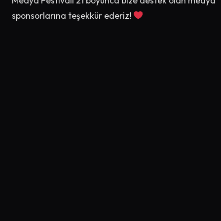
Medya Festivali’21 boyunca bize destek olan medya
sponsorlarına teşekkür ederiz!