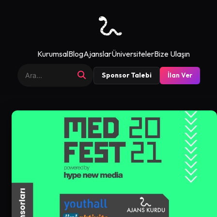
Kurumsal
Blog
Ajanslar
Üniversiteler
Bize Ulaşın
Sponsor Talebi
İlan Ver