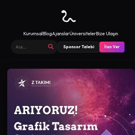
Kurumsal
Blog
Ajanslar
Üniversiteler
Bize Ulaşın
Sponsor Talebi
İlan Ver