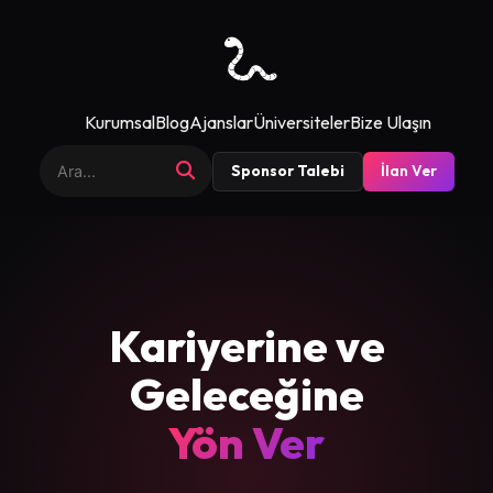
Kurumsal
Blog
Ajanslar
Üniversiteler
Bize Ulaşın
Sponsor Talebi
İlan Ver
Kariyerine ve
Geleceğine
Yön Ver