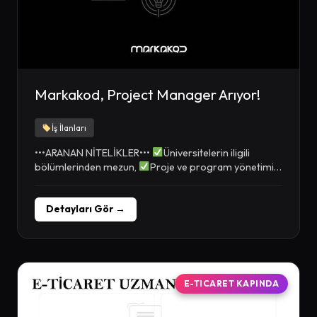
Markakod, Project Manager Arıyor!
İş İlanları
•••ARANAN NİTELİKLER•••
Üniversitelerin iligili
bölümlerinden mezun,
Proje ve program yönetimi
konularında en az 2 yıl...
Detayları Gör →
E-TICARET KAPINDA