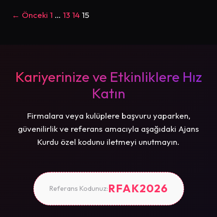
← Önceki
1
…
13
14
15
Kariyerinize ve Etkinliklere Hız
Katın
Firmalara veya kulüplere başvuru yaparken,
güvenilirlik ve referans amacıyla aşağıdaki Ajans
Kurdu özel kodunu iletmeyi unutmayın.
RFAK2026
Referans Kodunuz: