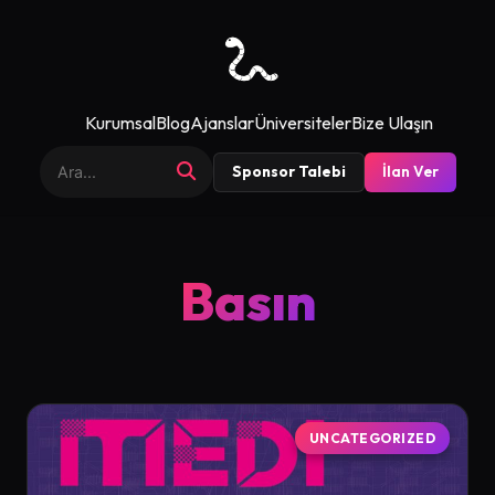
Kurumsal
Blog
Ajanslar
Üniversiteler
Bize Ulaşın
Sponsor Talebi
İlan Ver
Basın
UNCATEGORIZED