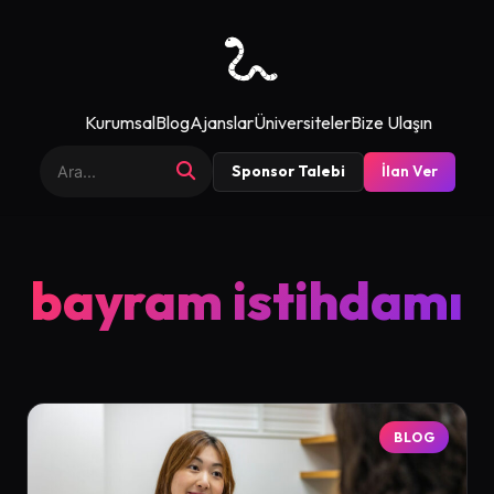
Kurumsal
Blog
Ajanslar
Üniversiteler
Bize Ulaşın
Sponsor Talebi
İlan Ver
bayram istihdamı
BLOG