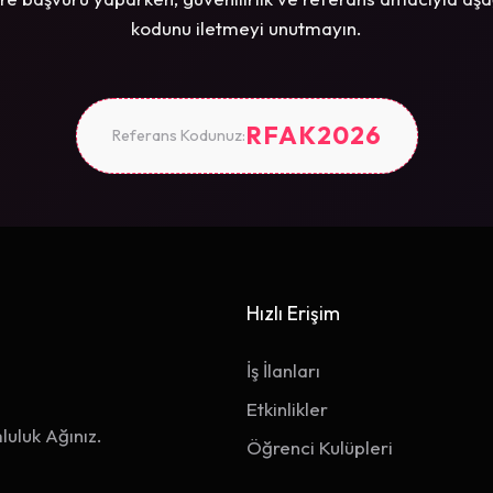
kodunu iletmeyi unutmayın.
RFAK2026
Referans Kodunuz:
Hızlı Erişim
İş İlanları
Etkinlikler
luluk Ağınız.
Öğrenci Kulüpleri