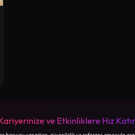
Kariyerinize ve Etkinliklere Hız Katı
re başvuru yaparken, güvenilirlik ve referans amacıyla aşa