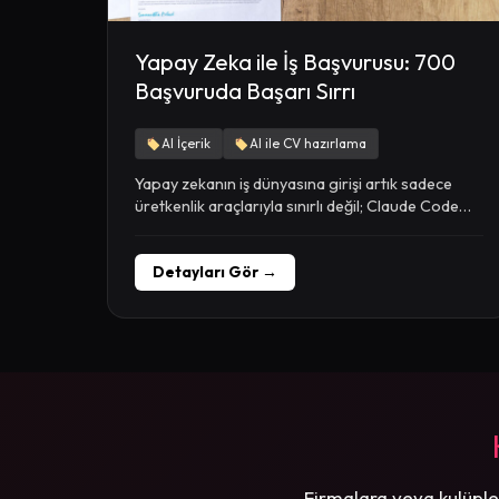
Yapay Zeka ile İş Başvurusu: 700
Başvuruda Başarı Sırrı
AI İçerik
AI ile CV hazırlama
Yapay zekanın iş dünyasına girişi artık sadece
üretkenlik araçlarıyla sınırlı değil; Claude Code
adlı yapay...
Detayları Gör →
Firmalara veya kulüple