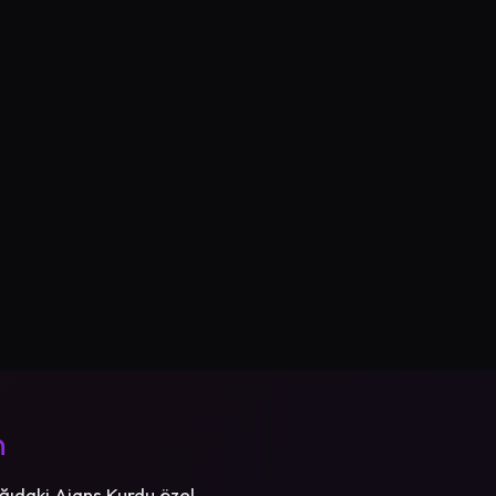
n
ğıdaki Ajans Kurdu özel