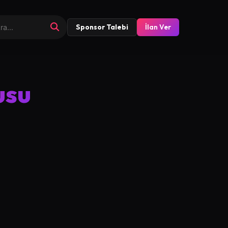
Sponsor Talebi
İlan Ver
usu