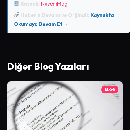
Kaynak:
NuvemMag
Haberin Devamı ve Orijinali:
Kaynakta
Okumaya Devam Et →
Diğer Blog Yazıları
BLOG