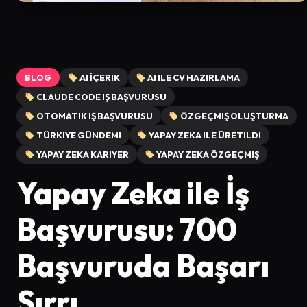
BLOG
AI İÇERIK
AI ILE CV HAZIRLAMA
CLAUDE CODE IŞ BAŞVURUSU
OTOMATIK IŞ BAŞVURUSU
ÖZGEÇMIŞ OLUŞTURMA
TÜRKIYE GÜNDEMI
YAPAY ZEKA ILE ÜRETILDI
YAPAY ZEKA KARIYER
YAPAY ZEKA ÖZGEÇMIŞ
Yapay Zeka ile İş
Başvurusu: 700
Başvuruda Başarı
Sırrı