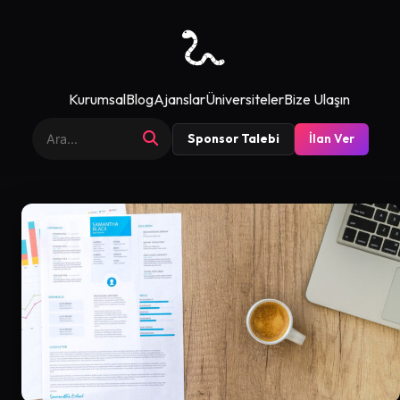
Kurumsal
Blog
Ajanslar
Üniversiteler
Bize Ulaşın
Sponsor Talebi
İlan Ver