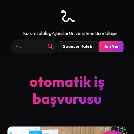
Kurumsal
Blog
Ajanslar
Üniversiteler
Bize Ulaşın
Sponsor Talebi
İlan Ver
otomatik iş
başvurusu