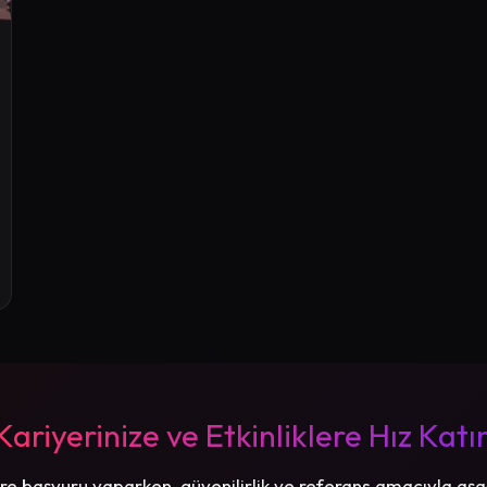
Kariyerinize ve Etkinliklere Hız Katı
re başvuru yaparken, güvenilirlik ve referans amacıyla aşa