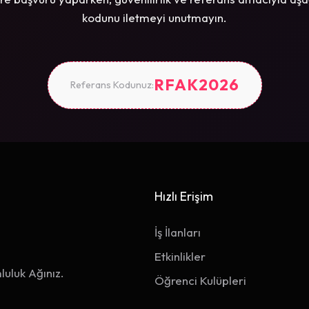
kodunu iletmeyi unutmayın.
RFAK2026
Referans Kodunuz:
Hızlı Erişim
İş İlanları
Etkinlikler
luluk Ağınız.
Öğrenci Kulüpleri