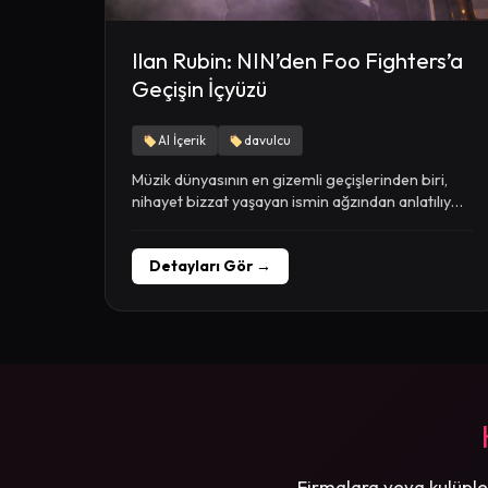
Ilan Rubin: NIN’den Foo Fighters’a
Geçişin İçyüzü
AI İçerik
davulcu
Müzik dünyasının en gizemli geçişlerinden biri,
nihayet bizzat yaşayan ismin ağzından anlatılıyor.
Ilan Rubin, yıllarca...
Detayları Gör →
Firmalara veya kulüple