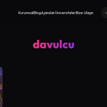
Kurumsal
Blog
Ajanslar
Üniversiteler
Bize Ulaşın
davulcu