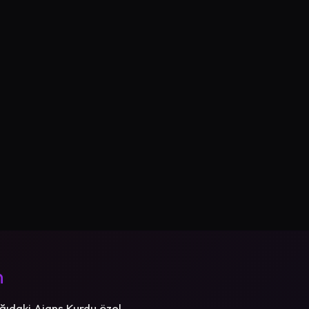
n
ğıdaki Ajans Kurdu özel