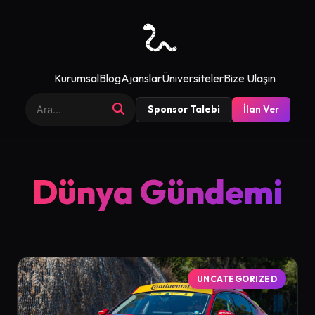
Kurumsal
Blog
Ajanslar
Üniversiteler
Bize Ulaşın
Sponsor Talebi
İlan Ver
Dünya Gündemi
UNCATEGORIZED