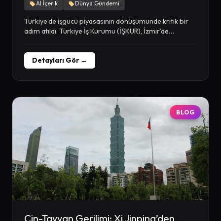
AI İçerik
Dünya Gündemi
Türkiye’de işgücü piyasasının dönüşümünde kritik bir
adım atıldı. Türkiye İş Kurumu (İŞKUR), İzmir’de
gerçekleştirdiği imza...
Detayları Gör →
BLOG
Çin-Tayvan Gerilimi: Xi Jinping’den