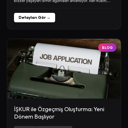
bizzat yaşayan ismin ağzından anlatılıyor. Ilan Rubin,
yıllarca...
Detayları Gör →
BLOG
İŞKUR ile Özgeçmiş Oluşturma: Yeni
Dönem Başlıyor