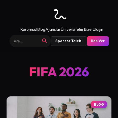
Kurumsal
Blog
Ajanslar
Üniversiteler
Bize Ulaşın
Sponsor Talebi
İlan Ver
FIFA 2026
BLOG