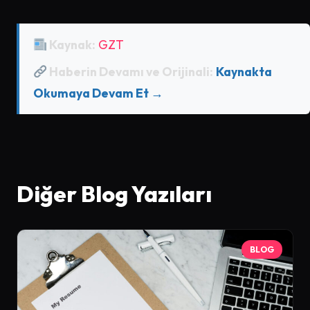
Kaynak:
GZT
Haberin Devamı ve Orijinali:
Kaynakta
Okumaya Devam Et →
Diğer Blog Yazıları
BLOG