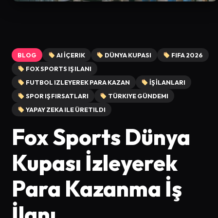
BLOG
AI İÇERIK
DÜNYA KUPASI
FIFA 2026
FOX SPORTS IŞ ILANI
FUTBOL IZLEYEREK PARA KAZAN
İŞ İLANLARI
SPOR IŞ FIRSATLARI
TÜRKIYE GÜNDEMI
YAPAY ZEKA ILE ÜRETILDI
Fox Sports Dünya
Kupası İzleyerek
Para Kazanma İş
İlanı