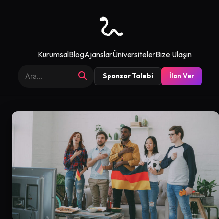
Kurumsal
Blog
Ajanslar
Üniversiteler
Bize Ulaşın
Sponsor Talebi
İlan Ver