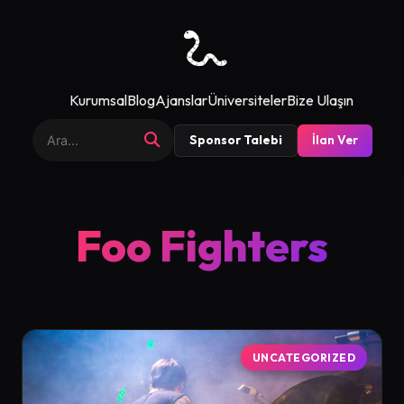
Kurumsal
Blog
Ajanslar
Üniversiteler
Bize Ulaşın
Sponsor Talebi
İlan Ver
Foo Fighters
UNCATEGORIZED