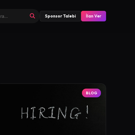
Sponsor Talebi
İlan Ver
BLOG