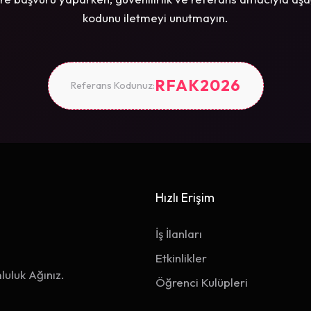
kodunu iletmeyi unutmayın.
RFAK2026
Referans Kodunuz:
Hızlı Erişim
İş İlanları
Etkinlikler
luluk Ağınız.
Öğrenci Kulüpleri