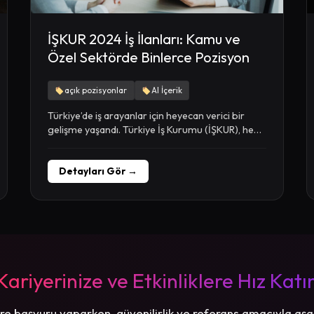
İŞKUR 2024 İş İlanları: Kamu ve
Özel Sektörde Binlerce Pozisyon
açık pozisyonlar
AI İçerik
Türkiye’de iş arayanlar için heyecan verici bir
gelişme yaşandı. Türkiye İş Kurumu (İŞKUR), hem
kamu...
Detayları Gör →
Kariyerinize ve Etkinliklere Hız Katı
re başvuru yaparken, güvenilirlik ve referans amacıyla aşa