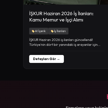
İŞKUR Haziran 2026 İş İlanları:
Kamu Memur ve İşçi Alımı
AI İçerik
İş İlanları
İŞKUR Haziran 2026 iş ilanları güncellendi!
Türkiye’nin dört bir yanındaki iş arayanlar için
heyecan verici...
Detayları Gör →
Firmalara veya kulüple