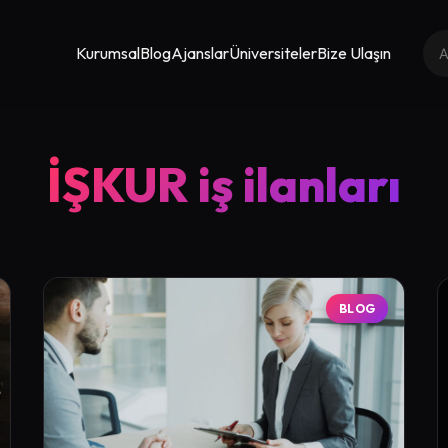
Kurumsal
Blog
Ajanslar
Üniversiteler
Bize Ulaşın
İŞKUR iş ilanları
BLOG