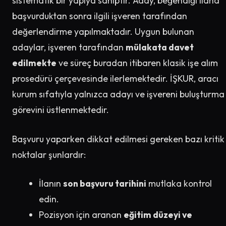
sistematik bir yapıya sahiptir. Aday, beğendiği ilana
başvurduktan sonra ilgili işveren tarafından
değerlendirme yapılmaktadır. Uygun bulunan
adaylar, işveren tarafından
mülakata davet
edilmekte
ve süreç buradan itibaren klasik işe alım
prosedürü çerçevesinde ilerlemektedir. İŞKUR, aracı
kurum sıfatıyla yalnızca adayı ve işvereni buluşturma
görevini üstlenmektedir.
Başvuru yaparken dikkat edilmesi gereken bazı kritik
noktalar şunlardır:
İlanın
son başvuru tarihini
mutlaka kontrol
edin.
Pozisyon için aranan
eğitim düzeyi ve