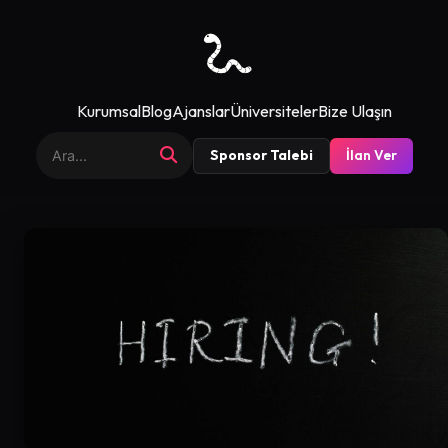
Kurumsal
Blog
Ajanslar
Üniversiteler
Bize Ulaşın
Sponsor Talebi
İlan Ver