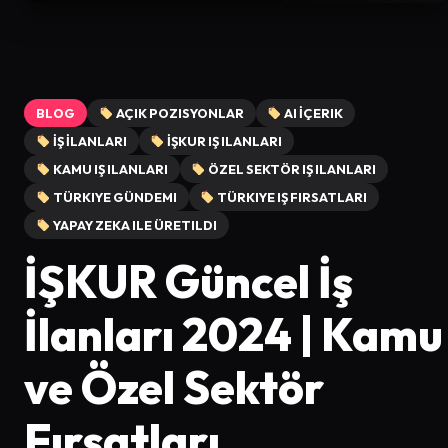
BLOG
AÇIK POZISYONLAR
AI İÇERIK
İŞ İLANLARI
İŞKUR IŞ ILANLARI
KAMU IŞ ILANLARI
ÖZEL SEKTÖR IŞ ILANLARI
TÜRKIYE GÜNDEMI
TÜRKIYE IŞ FIRSATLARI
YAPAY ZEKA ILE ÜRETILDI
İŞKUR Güncel İş
İlanları 2024 | Kamu
ve Özel Sektör
Fırsatları