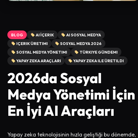
BLOG
AI İÇERIK
AI SOSYAL MEDYA
IÇERIK ÜRETIMI
SOSYAL MEDYA 2026
SOSYAL MEDYA YÖNETIMI
TÜRKIYE GÜNDEMI
YAPAY ZEKA ARAÇLARI
YAPAY ZEKA ILE ÜRETILDI
2026da Sosyal
Medya Yönetimi İçin
En İyi AI Araçları
Yapay zeka teknolojisinin hızla geliştiği bu dönemde,