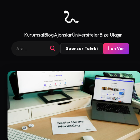
Kurumsal
Blog
Ajanslar
Üniversiteler
Bize Ulaşın
Sponsor Talebi
İlan Ver