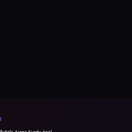
n
ğıdaki Ajans Kurdu özel