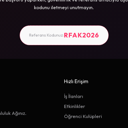
kodunu iletmeyi unutmayın.
RFAK2026
Referans Kodunuz:
Hızlı Erişim
İş İlanları
Etkinlikler
luluk Ağınız.
Öğrenci Kulüpleri