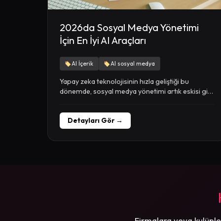
2026da Sosyal Medya Yönetimi
İçin En İyi AI Araçları
AI İçerik
AI sosyal medya
Yapay zeka teknolojisinin hızla geliştiği bu
dönemde, sosyal medya yönetimi artık eskisi gibi
değil. İçerik...
Detayları Gör →
Firmalara veya kulüple