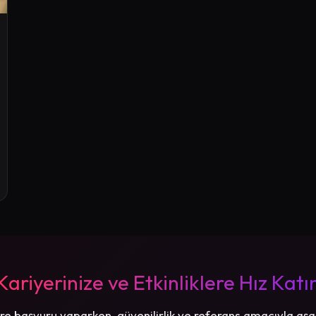
Kariyerinize ve Etkinliklere Hız Katı
re başvuru yaparken, güvenilirlik ve referans amacıyla aşa