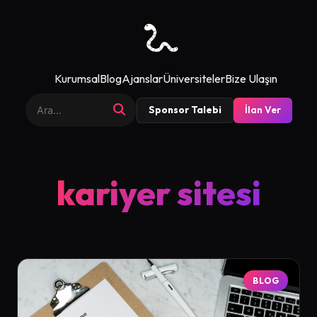
Kurumsal
Blog
Ajanslar
Üniversiteler
Bize Ulaşın
Sponsor Talebi
İlan Ver
kariyer sitesi
BLOG