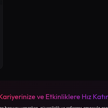
Kariyerinize ve Etkinliklere Hız Katı
re başvuru yaparken, güvenilirlik ve referans amacıyla aşa