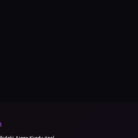
n
ğıdaki Ajans Kurdu özel