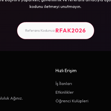
kodunu iletmeyi unutmayın.
RFAK2026
Referans Kodunuz:
Hızlı Erişim
İş İlanları
Etkinlikler
luluk Ağınız.
Öğrenci Kulüpleri