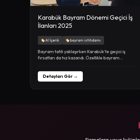
Karabük Bayram Dönemi Geçici İş
İlanları 2025
AI İçerik
bayram istihdamı
Bayram tatili yaklaşırken Karabük’te geçici iş
fırsatları da hız kazandı. Özellikle bayram
döneminde artan ticari...
Detayları Gör →
Firmalara veya kulüple