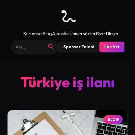
Kurumsal
Blog
Ajanslar
Üniversiteler
Bize Ulaşın
Sponsor Talebi
İlan Ver
Türkiye iş ilanı
BLOG