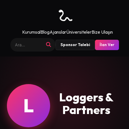
Kurumsal
Blog
Ajanslar
Üniversiteler
Bize Ulaşın
Sponsor Talebi
İlan Ver
Loggers &
L
Partners